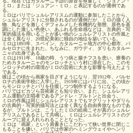
る。現在ではカタルーニャ語の原音を尊重して「ジョアン・
ミロ」または「ジュアン・ミロ」と表記するのが通例であ
る。
ミロはパリでシュルレアリスムの運動に参加したことから、
シュルレアリストに分類されるのが通例だが、ミロの描く人
物、鳥などを激しくデフォルメした有機的な形態、原色を基
調にした激しい色使い、あふれる生命感などは、古典的・写
実的描法を用いることが多い他のシュルレアリストの作風と
は全く異なり、
20
世紀美術に独自の地位を築いている。
ミロは
1893
年、スペイン、カタルーニャ地方の中心都市、バ
ルセロナに生まれた。ちなみに、ガウディ、ダリもカタルー
ニャの出身である。
ミロは
1911
年、
18
歳の時、うつ病と腸チフスを患い、療養の
ためカタルーニャのモンロッチという村に滞在した。このモ
ンロッチの村の環境がミロの芸術に大きな影響を与えたよう
である。
彼はこの頃から画家を目ざすようになり、翌
1912
年、バルセ
ロナの美術学校に入学した。
1919
年にはパリに出、この頃か
らモンロッチとパリを往復しつつ制作するようになる。
パリではピカソら芸術家とも知り合い、また、シュルレアリ
スム運動の主唱者であるアンドレ・ブルトンと出会う。
ミロの作風は同じシュルレアリストでもマグリットやダリら
の古典的・写実的描写法とは全く異なる自由奔放なものであ
るが、ブルトンは、こうしたミロの絵画こそが真のシュルレ
アリスムであるとして共鳴し、ミロはシュルレアリストのグ
ループに迎え入れられることとなった。
ミロは「画家」という肩書きにこだわって狭い世界に閉じこ
もることを嫌い、パリでは作家のヘミングウェイやヘンリ