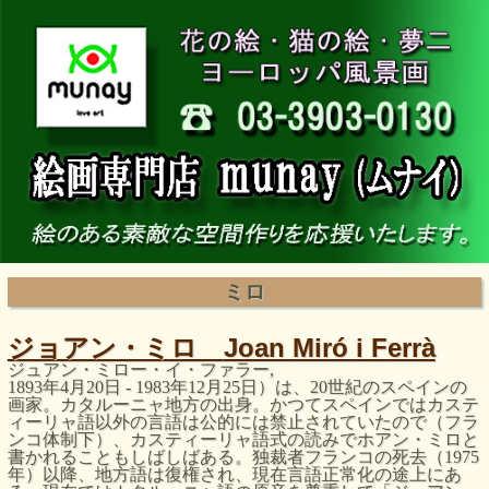
ミロ
ジョアン・ミロ
Joan Miró i Ferrà
ジュアン・ミロー・イ・ファラー
,
1893
年
4
月
20
日
- 1983
年
12
月
25
日）は、
20
世紀のスペインの
画家。カタルーニャ地方の出身。かつてスペインではカステ
ィーリャ語以外の言語は公的には禁止されていたので（フラ
ンコ体制下）、カスティーリャ語式の読みでホアン・ミロと
書かれることもしばしばある。独裁者フランコの死去（
1975
年）以降、地方語は復権され、現在言語正常化の途上にあ