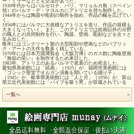
ー・ミラーなどとも交流があった。
1930
年代からはバルセロナ、パリ、マリョルカ島（スペイン
領）のパルマ・デ・マヨルカにアトリエを持ち制作した。
1944
年からは陶器や彫刻の制作を始め、作品の幅を広げてい
く。
1956
年にはパルマに大規模なアトリエを造り、作品の規模も
大きくなっていく。また、このアトリエでは絵画以外の分野
の職人との共同制作を行い、陶器、壁画、彫刻などを次々と
生み出した。
晩年にはコンクリート製の大型彫刻や壁画などのパブリッ
ク・アートの大作を数多く残している。
1970
年には日本万国博覧会（大阪万博）のガス館に陶板壁画
『無垢の笑い』を制作するため来日した。
1983
年、アトリエのあるパルマで老衰のため死去した。
愛知県美術館には「絵画」（
1925
）が、福岡市美術館には
「ゴシック聖堂でオルガン演奏を聞いている踊り子」
（
1945
）が、岐阜県美術館には「人と月」（
1950
）が、富山
県立近代美術館には「パイプを吸う男」が収蔵されている
一覧へ