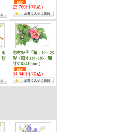
23,760円(税込)
志村好子「椿」10・水
・水
彩（画寸128×185・額
・額
寸318×410mm）
24,840円(税込)