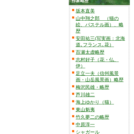
作家略歴
坂本直美
山中翔之郎 （猫の
絵、パステル画）、略
歴
安田祐三(写実画：北海
道､フランス､花）
百瀬太虚略歴
志村好子（花・仏、
伊）
足立一夫（信州風景
画・山岳風景画）略歴
梅沢民雄・略歴
芦川雄二
海上ゆかり（猫）
東山魁夷
竹久夢二の略歴
中原淳一
シャガール