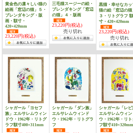
三毛猫スージーの絵・
黄金色の凛々しい猫の
黒猫・幸せなカッ
ブレンダキング「窓辺
絵画「窓辺の猫」５・
猫の絵「窓辺の猫
の猫」４・版画
ブレンダキング・版
３・リトグラフ 
画・額寸・
寸・420×420mm
23,220円(税込)
420×420mm
売り切れ
23,220円(税込)
23,220円(税込)
売り切れ
シャガール「ヨセフ
シャガール「ダン族」
シャガール「レビ
族」エルサレムウィン
エルサレムウィンド
エルサレムウィン
ドウ・1962年・リトグ
ウ・1962年・リトグラ
ウ・1962年・リ
ラフ額寸400×311mm
フ
フ額寸410×320m