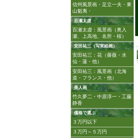
信州風景画・足立一夫・東
山魁夷・
百瀬太虚
百瀬太虚：風景画（奥入
瀬、上高地、名所・桜）
安田祐三（写実絵画）
安田祐三：花（薔薇・水
仙・蓮・他）
安田祐三：風景画（北海
道・フランス・他）
美人画
竹久夢二・中原淳一・工藤
静香
価格で選ぶ
３万円以下
３万円～５万円