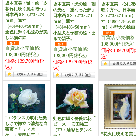
坂本直美・猫・絵「夕
坂本直美・犬の絵「朝
坂本直美「心に
暮れに吹く風を待つ」
の光と 重なった夢」
咲く方へ」日本画
日本画３S（273×273
日本画３S（273×273
S（273×273ｍｍ
ｍｍ）額寸
ｍｍ）額寸
寸（486×486×50ｍ
（486×486×50ｍｍ）
（486×486×50ｍｍ）
ｍ）小型犬の絵画
金色に輝く毛並みが美
小型犬と子猫の絵・ま
百貨店小売価格
しい猫の絵
るで親子。
198,000円(税込)
百貨店小売価格:
百貨店小売価格:
価格: 139,700円
198,000円(税込)
198,000円(税込)
込)
価格: 139,700円(税
価格: 139,700円(税
込)
込)
“ バランスの取れた美
虹色に輝く薔薇の花「
しさで際立つ清楚な白
ピース 」安田祐三
薔薇 ”「 ティネ
（F3・油彩とテンペ
”花火に映える美
ケ 」安田祐三（
ラ ）