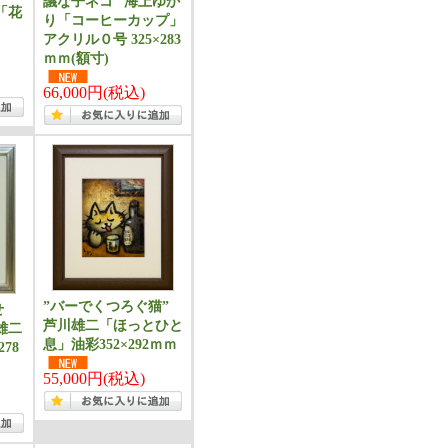
議な子ネコ” 海上ゆか
「花
り「コーヒーカップ」
アクリル０号 325×283
ｍｍ(額寸)
66,000円(税込)
”バーでくつろぐ猫”
せ
芦川雄二「ほっとひと
雄二
息」油彩352×292ｍｍ
78
55,000円(税込)