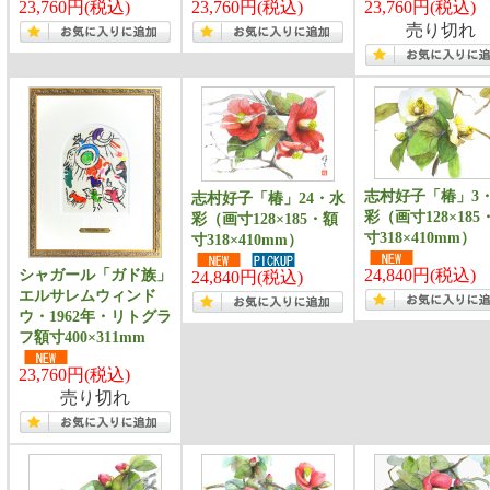
23,760円(税込)
23,760円(税込)
23,760円(税込)
売り切れ
志村好子「椿」3
志村好子「椿」24・水
彩（画寸128×185
彩（画寸128×185・額
寸318×410mm）
寸318×410mm）
シャガール「ガド族」
24,840円(税込)
24,840円(税込)
エルサレムウィンド
ウ・1962年・リトグラ
フ額寸400×311mm
23,760円(税込)
売り切れ