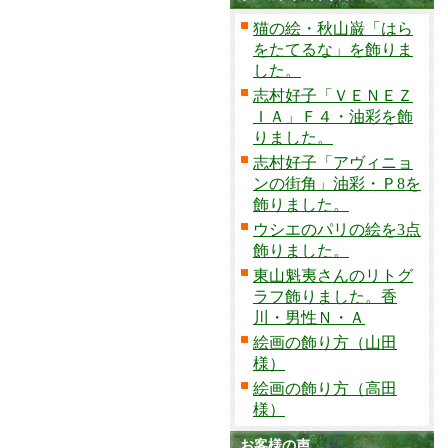
猫の絵・秋山巌「はら
をたてるな」を飾りま
した。
志村好子「ＶＥＮＥＺ
ＩＡ」Ｆ４・油彩を飾
りました。
志村好子「アヴィニョ
ンの街角」油彩・Ｐ8を
飾りました。
ウシエのパリの絵を3点
飾りました。
東山魁夷さんのリトグ
ラフ飾りました。香
川・男性Ｎ・Ａ
絵画の飾り方（山田
様）
絵画の飾り方（高田
様）
お客様の声