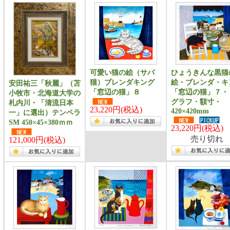
可愛い猫の絵（サバ
ひょうきんな黒猫
猫）ブレンダキング
絵・ブレンダ・キ
安田祐三「秋麗」（苫
「窓辺の猫」８
「窓辺の猫」７・
小牧市・北海道大学の
グラフ・額寸・
札内川・「清流日本
23,220円(税込)
420×420mm
一」に選出）テンペラ
SM 450×45×380ｍｍ
23,220円(税込)
売り切れ
121,000円(税込)