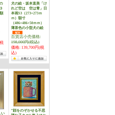
花の
犬の絵・坂本直美「け
３
れど空は 空は青」日
）額
本画S3（273×273ｍ
ｍ）額寸
（486×486×50ｍｍ）
薄茶色の小型犬の絵
:
百貨店小売価格:
198,000円(税込)
(税
価格: 139,700円(税
込)
”顔をのぞかせる不思
しい