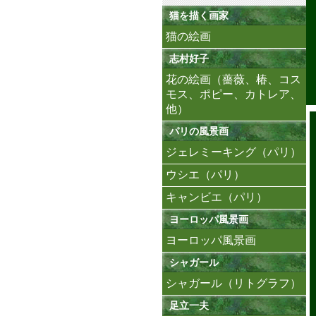
猫を描く画家
猫の絵画
志村好子
花の絵画（薔薇、椿、コス
モス、ポピー、カトレア、
他）
パリの風景画
ジェレミーキング（パリ）
ウシエ（パリ）
キャンビエ（パリ）
ヨーロッパ風景画
ヨーロッパ風景画
シャガール
シャガール（リトグラフ）
足立一夫