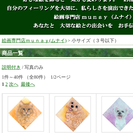
絵画専門店ｍｕｎａｙ(ムナイ)
> 小サイズ（３号以下）
商品一覧
説明付き
/ 写真のみ
1件～40件 （全80件） 1/2ページ
1
2
次へ
最後へ