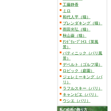
工藤静香
ミロ
和代人平（猫）
ブレンダキング（猫）
雨田光弘（猫）
秋山巌（猫）
ｱﾝﾄﾞﾘｭｰﾌﾟﾗｲｽ（英風
景）
パティニック（パリ風
景）
デペルト（ゴルフ場）
ロビック（庭園）
ジェレミーキング（パ
リ）
ラフルスキー（パリ）
キャンビエ（パリ）
ウシエ（パリ）
私の絵画の飾り方