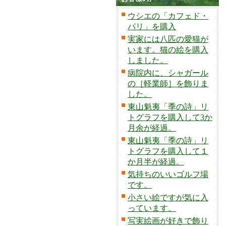
ウシエの「カフェド・
パリ」を購入
実家には八匹の愛猫が
います。猫の絵を購入
しました。
病院内に、シャガール
の［軽業師］を飾りま
した。
東山魁夷「季の詩」リ
トグラフを購入して3か
月余が経過。
東山魁夷「季の詩」リ
トグラフを購入して１
か月半が経過。
気持ちのいいゴルフ場
です。
小さい絵ですが気に入
っています。
写実絵画が好きで飾り