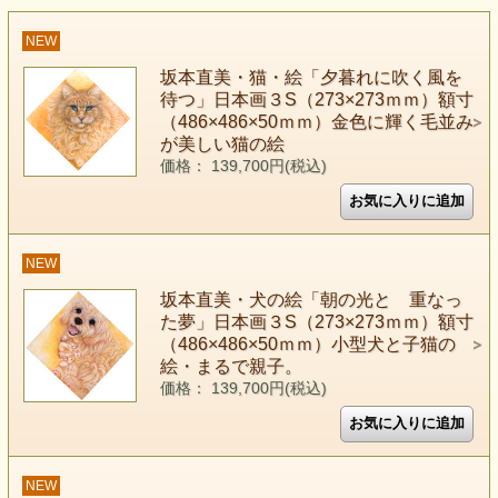
NEW
坂本直美・猫・絵「夕暮れに吹く風を
待つ」日本画３S（273×273ｍｍ）額寸
（486×486×50ｍｍ）金色に輝く毛並み
が美しい猫の絵
価格： 139,700円(税込)
NEW
坂本直美・犬の絵「朝の光と 重なっ
た夢」日本画３S（273×273ｍｍ）額寸
（486×486×50ｍｍ）小型犬と子猫の
絵・まるで親子。
価格： 139,700円(税込)
NEW