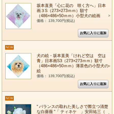
坂本直美「心に花の 咲く方へ」日本
画３S（273×273ｍｍ）額寸
（486×486×50ｍｍ）小型犬の絵画
価格： 139,700円(税込)
NEW
犬の絵・坂本直美「けれど空は 空は
青」日本画S3（273×273ｍｍ）額寸
（486×486×50ｍｍ）薄茶色の小型犬の
絵
価格： 139,700円(税込)
NEW
“ バランスの取れた美しさで際立つ清楚
な白薔薇 ”「 ティネケ 」安田祐三（