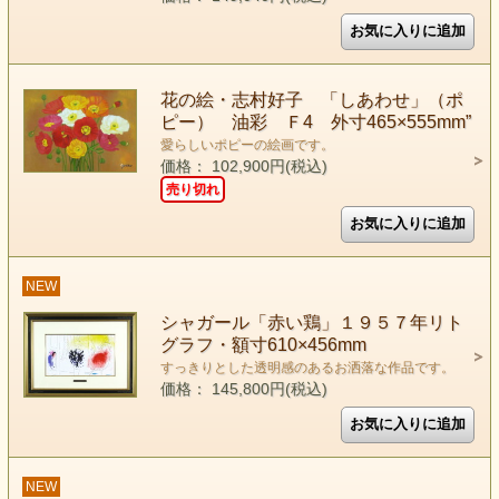
花の絵・志村好子 「しあわせ」（ポ
ピー） 油彩 Ｆ4 外寸465×555mm”
愛らしいポピーの絵画です。
価格： 102,900円(税込)
売り切れ
NEW
シャガール「赤い鶏」１９５７年リト
グラフ・額寸610×456mm
すっきりとした透明感のあるお洒落な作品です。
価格： 145,800円(税込)
NEW