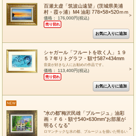
百瀬太虚「筑波山遠望」(茨城県美浦
村・霞ヶ浦）M4 油彩 778×58×520ｍｍ
価格： 176,000円(税込)
売り切れ
シャガール「フルートを吹く人」１９
５７年リトグラフ・額寸587×434mm
音楽が好きな人にお勧めの作品です。
価格： 113,400円(税込)
売り切れ
NEW
”水の都”梅沢民雄「ブルージュ」油彩
画・Ｆ６・額寸540×630mm”お部屋が
明るくなる”
ロマンチックな水の都、ブルージュを描いた明るい