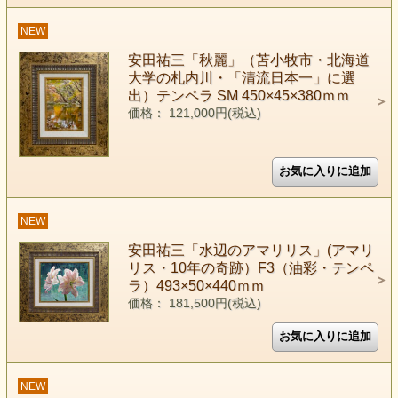
NEW
安田祐三「秋麗」（苫小牧市・北海道
大学の札内川・「清流日本一」に選
出）テンペラ SM 450×45×380ｍｍ
価格： 121,000円(税込)
NEW
安田祐三「水辺のアマリリス」(アマリ
リス・10年の奇跡）F3（油彩・テンペ
ラ）493×50×440ｍｍ
価格： 181,500円(税込)
NEW