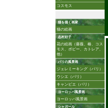
コスモス
猫を描く画家
猫の絵画
志村好子
花の絵画（薔薇、椿、コス
モス、ポピー、カトレア、
他）
パリの風景画
ジェレミーキング（パリ）
ウシエ（パリ）
キャンビエ（パリ）
ヨーロッパ風景画
ヨーロッパ風景画
シャガール