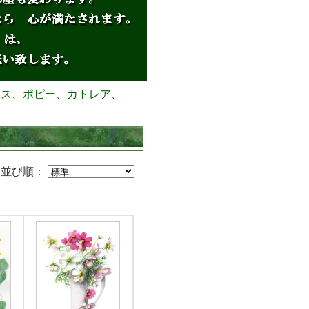
モス、ポピー、カトレア、
並び順：