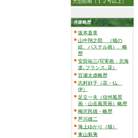
大型絵画（１２号以上）
作家略歴
坂本直美
山中翔之郎 （猫の
絵、パステル画）、略
歴
安田祐三(写実画：北海
道､フランス､花）
百瀬太虚略歴
志村好子（花・仏、
伊）
足立一夫（信州風景
画・山岳風景画）略歴
梅沢民雄・略歴
芦川雄二
海上ゆかり（猫）
東山魁夷