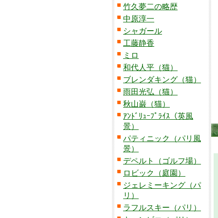
竹久夢二の略歴
中原淳一
シャガール
工藤静香
ミロ
和代人平（猫）
ブレンダキング（猫）
雨田光弘（猫）
秋山巌（猫）
ｱﾝﾄﾞﾘｭｰﾌﾟﾗｲｽ（英風
景）
パティニック（パリ風
景）
デペルト（ゴルフ場）
ロビック（庭園）
ジェレミーキング（パ
リ）
ラフルスキー（パリ）