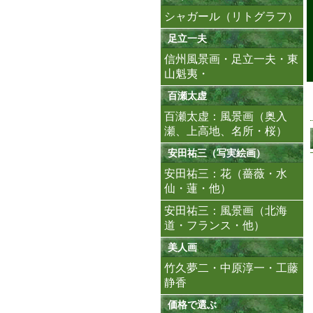
シャガール（リトグラフ）
足立一夫
信州風景画・足立一夫・東
山魁夷・
百瀬太虚
百瀬太虚：風景画（奥入
瀬、上高地、名所・桜）
安田祐三（写実絵画）
安田祐三：花（薔薇・水
仙・蓮・他）
安田祐三：風景画（北海
道・フランス・他）
美人画
竹久夢二・中原淳一・工藤
静香
価格で選ぶ