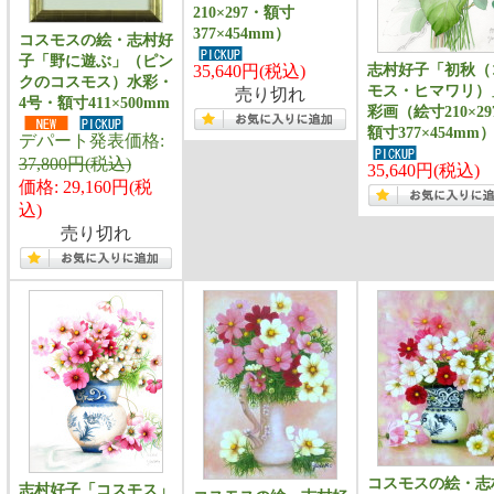
210×297・額寸
377×454mm）
コスモスの絵・志村好
子「野に遊ぶ」（ピン
志村好子「初秋（
35,640円(税込)
クのコスモス）水彩・
モス・ヒマワリ）
売り切れ
4号・額寸411×500mm
彩画（絵寸210×29
額寸377×454mm
デパート発表価格:
37,800円(税込)
35,640円(税込)
価格: 29,160円(税
込)
売り切れ
コスモスの絵・志
志村好子「コスモス」