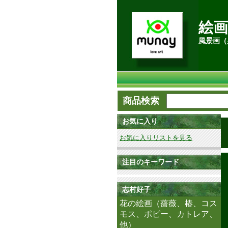
絵画
風景画（
商品検索
お気に入り
お気に入りリストを見る
注目のキーワード
志村好子
花の絵画（薔薇、椿、コス
モス、ポピー、カトレア、
他）