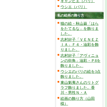
キャンビエ（パリ）
ウシエ（パリ）
私の絵画の飾り方
猫の絵・秋山巌「はら
をたてるな」を飾りま
した。
志村好子「ＶＥＮＥＺ
ＩＡ」Ｆ４・油彩を飾
りました。
志村好子「アヴィニョ
ンの街角」油彩・Ｐ8を
飾りました。
ウシエのパリの絵を3点
飾りました。
東山魁夷さんのリトグ
ラフ飾りました。香
川・男性Ｎ・Ａ
絵画の飾り方（山田
様）