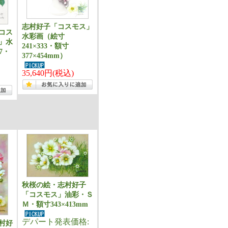
志村好子「コスモス」
コス
水彩画（絵寸
」水
241×333・額寸
7・
377×454mm）
）
35,640円(税込)
秋桜の絵・志村好子
「コスモス」油彩・Ｓ
Ｍ・額寸343×413mm
デパート発表価格:
村好