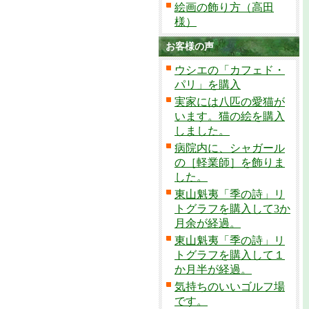
絵画の飾り方（高田
様）
お客様の声
ウシエの「カフェド・
パリ」を購入
実家には八匹の愛猫が
います。猫の絵を購入
しました。
病院内に、シャガール
の［軽業師］を飾りま
した。
東山魁夷「季の詩」リ
トグラフを購入して3か
月余が経過。
東山魁夷「季の詩」リ
トグラフを購入して１
か月半が経過。
気持ちのいいゴルフ場
です。