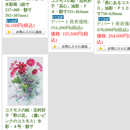
コスモスの絵・志村好
子「壺にあるコス
水彩画（絵寸
子「花心」油彩・Ｆ
ス」油彩・Ｐ１０
337×408・額寸
４・額寸555×463mm
寸750×628mm
392×507mm）
デパート発表価格:
デパート発表価
56,160円(税込)
151,200円(税込)
378,000円(税込)
価格: 105,840円(税
価格: 264,600円
込)
込)
コスモスの絵・志村好
子「野の花」（濃いピ
ンクのコスモス）水
彩・４号・額寸