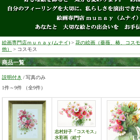
絵画専門店ｍｕｎａｙ(ムナイ)
>
花の絵画（薔薇、椿、コス
他）
> コスモス
商品一覧
説明付き
/ 写真のみ
1件～9件 （全9件）
志村好子「コスモス」
水彩画（絵寸