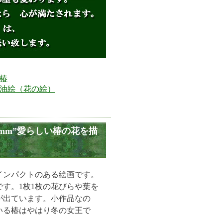
椿
油絵（花の絵）
9mm”愛らしい椿の花を描
インパクトのある絵画です。
す。1枚1枚の花びらや葉を
が出ています。小作品なの
いる椿はやはり冬の女王で