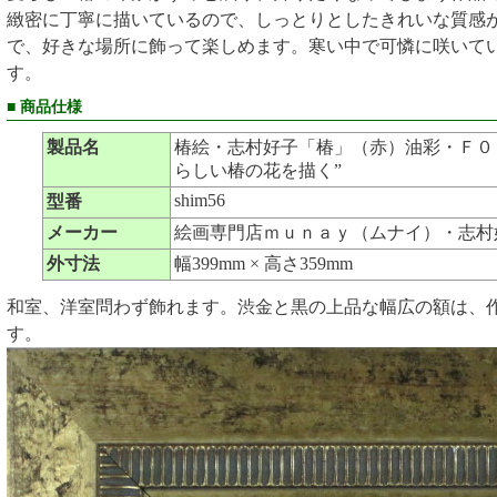
緻密に丁寧に描いているので、しっとりとしたきれいな質感
で、好きな場所に飾って楽しめます。寒い中で可憐に咲いて
す。
■ 商品仕様
製品名
椿絵・志村好子「椿」（赤）油彩・Ｆ０・額寸
らしい椿の花を描く”
shim56
型番
メーカー
絵画専門店ｍｕｎａｙ（ムナイ）・志村
外寸法
幅399mm × 高さ359mm
和室、洋室問わず飾れます。渋金と黒の上品な幅広の額は、
す。