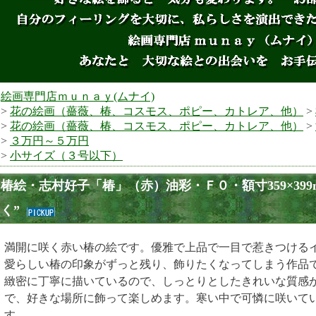
絵画専門店ｍｕｎａｙ(ムナイ)
>
花の絵画（薔薇、椿、コスモス、ポピー、カトレア、他）
>
>
花の絵画（薔薇、椿、コスモス、ポピー、カトレア、他）
>
>
３万円～５万円
>
小サイズ（３号以下）
椿絵・志村好子「椿」（赤）油彩・Ｆ０・額寸359×39
く”
満開に咲く赤い椿の絵です。優雅で上品で一目で惹きつける
愛らしい椿の印象がずっと残り、飾りたくなってしまう作品で
緻密に丁寧に描いているので、しっとりとしたきれいな質感
で、好きな場所に飾って楽しめます。寒い中で可憐に咲いて
す。