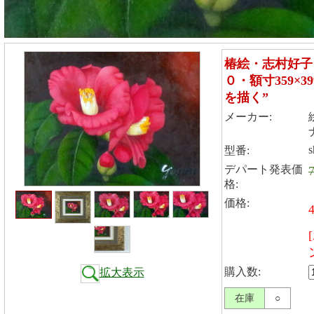
椿絵・志村好子
０・額寸359×
を描く”
メーカー:
s
型番:
デパート発表価
格:
価格:
購入数:
拡大表示
在庫
○