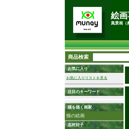
絵画
風景画（
商品検索
お気に入り
お気に入りリストを見る
注目のキーワード
猫を描く画家
猫の絵画
志村好子