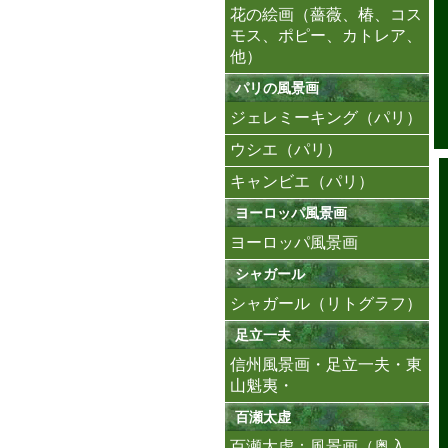
花の絵画（薔薇、椿、コス
モス、ポピー、カトレア、
他）
パリの風景画
ジェレミーキング（パリ）
ウシエ（パリ）
キャンビエ（パリ）
ヨーロッパ風景画
ヨーロッパ風景画
シャガール
シャガール（リトグラフ）
足立一夫
信州風景画・足立一夫・東
山魁夷・
百瀬太虚
百瀬太虚：風景画（奥入