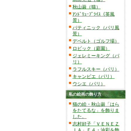
秋山巌（猫）
ｱﾝﾄﾞﾘｭｰﾌﾟﾗｲｽ（英風
景）
パティニック（パリ風
景）
デペルト（ゴルフ場）
ロビック（庭園）
ジェレミーキング（パ
リ）
ラフルスキー（パリ）
キャンビエ（パリ）
ウシエ（パリ）
私の絵画の飾り方
猫の絵・秋山巌「はら
をたてるな」を飾りま
した。
志村好子「ＶＥＮＥＺ
ＩＡ」Ｆ４・油彩を飾