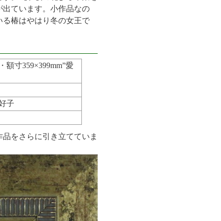
が出ています。小作品なの
いる椿はやはり冬の女王で
359×399mm”愛
好子
作品をさらに引き立てていま