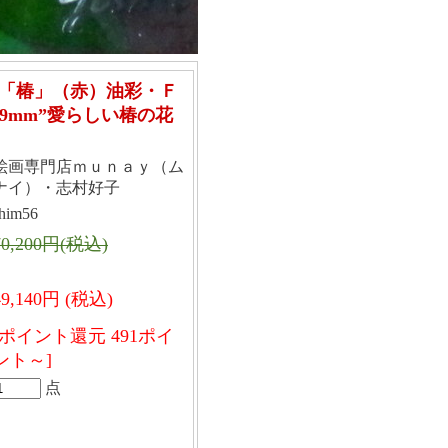
「椿」（赤）油彩・Ｆ
399mm”愛らしい椿の花
絵画専門店ｍｕｎａｙ（ム
ナイ）・志村好子
him56
70,200円(税込)
49,140円 (税込)
[ポイント還元 491ポイ
ント～]
点