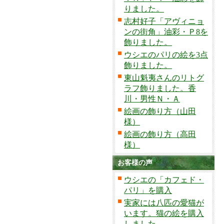
りました。
志村好子「アヴィニョ
ンの街角」油彩・Ｐ8を
飾りました。
ウシエのパリの絵を3点
飾りました。
東山魁夷さんのリトグ
ラフ飾りました。香
川・男性Ｎ・Ａ
絵画の飾り方（山田
様）
絵画の飾り方（高田
様）
お客様の声
ウシエの「カフェド・
パリ」を購入
実家には八匹の愛猫が
います。猫の絵を購入
しました。