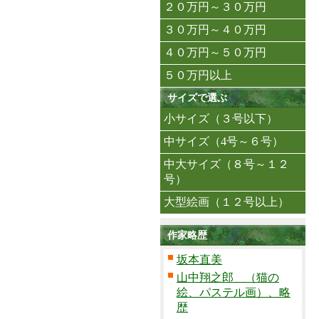
２０万円～３０万円
３０万円～４０万円
４０万円～５０万円
５０万円以上
サイズで選ぶ
小サイズ（３号以下）
中サイズ（4号～６号）
中大サイズ（８号～１２
号）
大型絵画（１２号以上）
作家略歴
坂本直美
山中翔之郎 （猫の
絵、パステル画）、略
歴