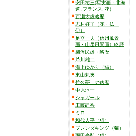
安田祐三(写実画：北海
道､フランス､花）
百瀬太虚略歴
志村好子（花・仏、
伊）
足立一夫（信州風景
画・山岳風景画）略歴
梅沢民雄・略歴
芦川雄二
海上ゆかり（猫）
東山魁夷
竹久夢二の略歴
中原淳一
シャガール
工藤静香
ミロ
和代人平（猫）
ブレンダキング（猫）
雨田光弘（猫）