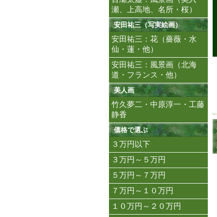
瀬、上高地、名所・桜）
安田祐三（写実絵画）
安田祐三：花（薔薇・水
仙・蓮・他）
安田祐三：風景画（北海
道・フランス・他）
美人画
竹久夢二・中原淳一・工藤
静香
価格で選ぶ
３万円以下
３万円～５万円
５万円～７万円
７万円～１０万円
１０万円～２０万円