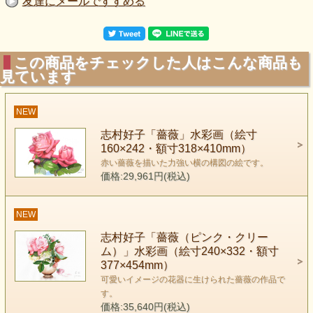
友達にメールですすめる
この商品をチェックした人はこんな商品も
見ています
NEW
志村好子「薔薇」水彩画（絵寸
160×242・額寸318×410mm）
赤い薔薇を描いた力強い横の構図の絵です。
価格:29,961円(税込)
NEW
志村好子「薔薇（ピンク・クリー
ム）」水彩画（絵寸240×332・額寸
377×454mm）
可愛いイメージの花器に生けられた薔薇の作品で
す。
価格:35,640円(税込)