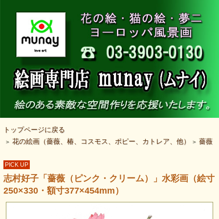
トップページに戻る
花の絵画（薔薇、椿、コスモス、ポピー、カトレア、他）
薔薇
>
>
PICK UP
志村好子「薔薇（ピンク・クリーム）」水彩画（絵寸
250×330・額寸377×454mm）