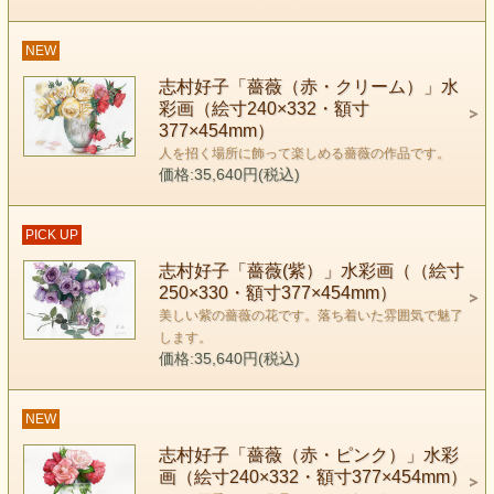
NEW
志村好子「薔薇（赤・クリーム）」水
彩画（絵寸240×332・額寸
377×454mm）
人を招く場所に飾って楽しめる薔薇の作品です。
価格:35,640円(税込)
PICK UP
志村好子「薔薇(紫）」水彩画（（絵寸
250×330・額寸377×454mm）
美しい紫の薔薇の花です。落ち着いた雰囲気で魅了
します。
価格:35,640円(税込)
NEW
志村好子「薔薇（赤・ピンク）」水彩
画（絵寸240×332・額寸377×454mm）