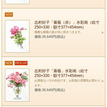
NEW
志村好子「薔薇（赤）」水彩画（絵寸
250×330・額寸377×454mm）
優雅な薔薇の姿が目に焼きつきます。
価格:35,640円(税込)
NEW
PICK UP
志村好子「薔薇」水彩画（絵寸
250×330・額寸377×454mm）
お洒落なバラの作品です。お部屋の雰囲気が変わり
ます。
価格:35,640円(税込)