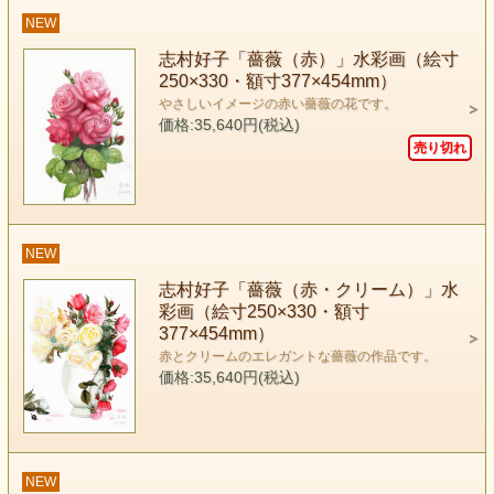
NEW
志村好子「薔薇（赤）」水彩画（絵寸
250×330・額寸377×454mm）
やさしいイメージの赤い薔薇の花です。
価格:35,640円(税込)
売り切れ
NEW
志村好子「薔薇（赤・クリーム）」水
彩画（絵寸250×330・額寸
377×454mm）
赤とクリームのエレガントな薔薇の作品です。
価格:35,640円(税込)
NEW