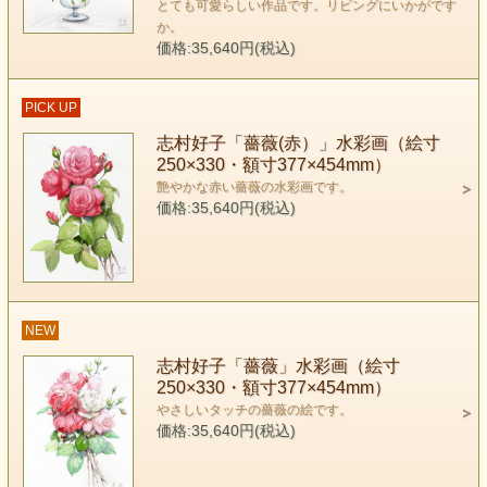
とても可愛らしい作品です。リビングにいかがです
か。
価格:35,640円(税込)
PICK UP
志村好子「薔薇(赤）」水彩画（絵寸
250×330・額寸377×454mm）
艶やかな赤い薔薇の水彩画です。
価格:35,640円(税込)
NEW
志村好子「薔薇」水彩画（絵寸
250×330・額寸377×454mm）
やさしいタッチの薔薇の絵です。
価格:35,640円(税込)