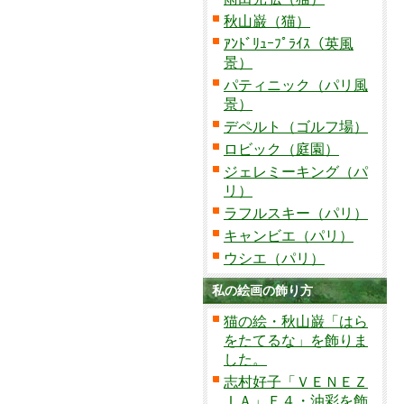
秋山巌（猫）
ｱﾝﾄﾞﾘｭｰﾌﾟﾗｲｽ（英風
景）
パティニック（パリ風
景）
デペルト（ゴルフ場）
ロビック（庭園）
ジェレミーキング（パ
リ）
ラフルスキー（パリ）
キャンビエ（パリ）
ウシエ（パリ）
私の絵画の飾り方
猫の絵・秋山巌「はら
をたてるな」を飾りま
した。
志村好子「ＶＥＮＥＺ
ＩＡ」Ｆ４・油彩を飾