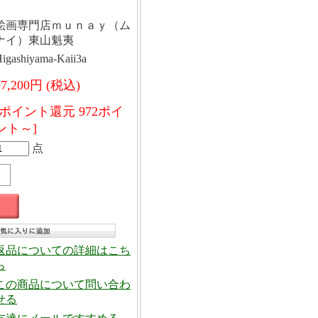
絵画専門店ｍｕｎａｙ（ム
ナイ）東山魁夷
igashiyama-Kaii3a
97,200円 (税込)
[ポイント還元 972ポイ
ント～]
点
返品についての詳細はこち
ら
この商品について問い合わ
せる