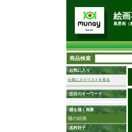
絵画
風景画（
商品検索
お気に入り
お気に入りリストを見る
注目のキーワード
猫を描く画家
猫の絵画
志村好子