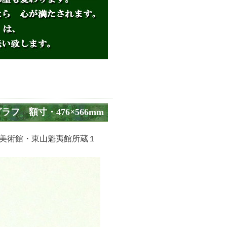
フ 額寸・476×566mm
濃美術館・東山魁夷館所蔵１