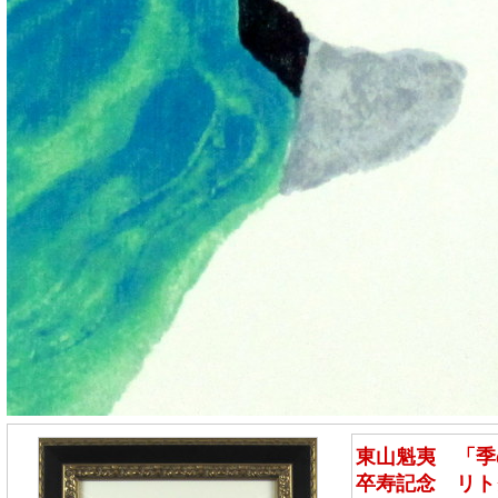
東山魁夷 「季
卒寿記念 リト