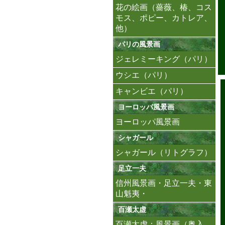
花の絵画（薔薇、椿、コス
モス、ポピー、カトレア、
他）
パリの風景画
ジェレミーキング（パリ）
ウシエ（パリ）
キャンビエ（パリ）
ヨーロッパ風景画
ヨーロッパ風景画
シャガール
シャガール（リトグラフ）
足立一夫
信州風景画・足立一夫・東
山魁夷・
百瀬太虚
百瀬太虚：風景画（奥入