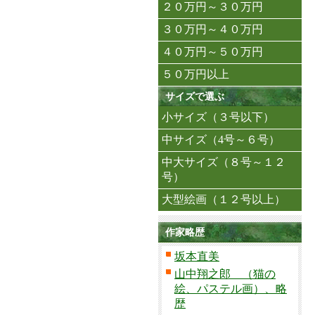
２０万円～３０万円
３０万円～４０万円
４０万円～５０万円
５０万円以上
サイズで選ぶ
小サイズ（３号以下）
中サイズ（4号～６号）
中大サイズ（８号～１２
号）
大型絵画（１２号以上）
作家略歴
坂本直美
山中翔之郎 （猫の
絵、パステル画）、略
歴