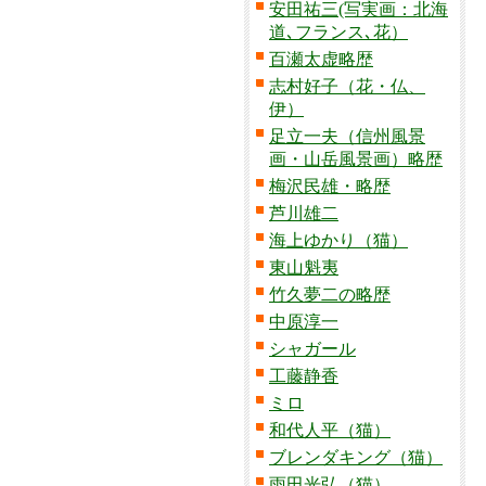
安田祐三(写実画：北海
道､フランス､花）
百瀬太虚略歴
志村好子（花・仏、
伊）
足立一夫（信州風景
画・山岳風景画）略歴
梅沢民雄・略歴
芦川雄二
海上ゆかり（猫）
東山魁夷
竹久夢二の略歴
中原淳一
シャガール
工藤静香
ミロ
和代人平（猫）
ブレンダキング（猫）
雨田光弘（猫）