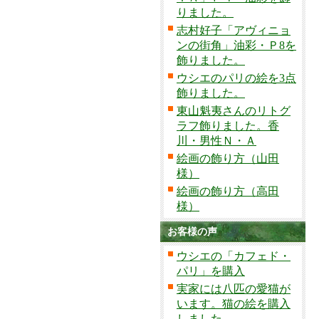
りました。
志村好子「アヴィニョ
ンの街角」油彩・Ｐ8を
飾りました。
ウシエのパリの絵を3点
飾りました。
東山魁夷さんのリトグ
ラフ飾りました。香
川・男性Ｎ・Ａ
絵画の飾り方（山田
様）
絵画の飾り方（高田
様）
お客様の声
ウシエの「カフェド・
パリ」を購入
実家には八匹の愛猫が
います。猫の絵を購入
しました。