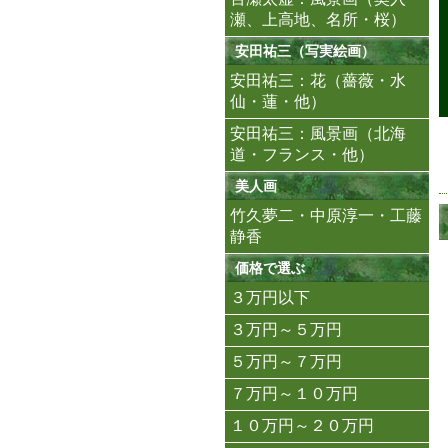
瀬、上高地、名所・桜）
安田祐三（写実絵画）
安田祐三：花（薔薇・水
仙・蓮・他）
安田祐三：風景画（北海
道・フランス・他）
美人画
竹久夢二・中原淳一・工藤
静香
価格で選ぶ
３万円以下
３万円～５万円
５万円～７万円
７万円～１０万円
１０万円～２０万円