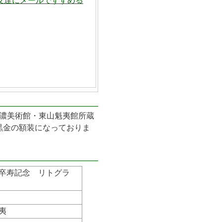
友達にメールですすめる
信濃美術館・東山魁夷館所蔵
黒金の額装になっておりま
 卒寿記念 リトグラ
夷