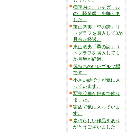
病院内に、シャガール
の［軽業師］を飾りま
した。
東山魁夷「季の詩」リ
トグラフを購入して3か
月余が経過。
東山魁夷「季の詩」リ
トグラフを購入して１
か月半が経過。
気持ちのいいゴルフ場
です。
小さい絵ですが気に入
っています。
写実絵画が好きで飾り
ました。
家族で気に入っていま
す。
素晴らしい作品をあり
がとうございました。