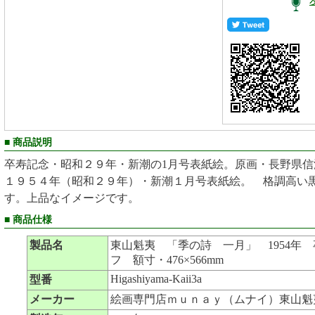
■ 商品説明
卒寿記念・昭和２９年・新潮の1月号表紙絵。原画・長野県
１９５４年（昭和２９年）・新潮１月号表紙絵。 格調高い
す。上品なイメージです。
■ 商品仕様
製品名
東山魁夷 「季の詩 一月」 1954年
フ 額寸・476×566mm
Higashiyama-Kaii3a
型番
メーカー
絵画専門店ｍｕｎａｙ（ムナイ）東山魁