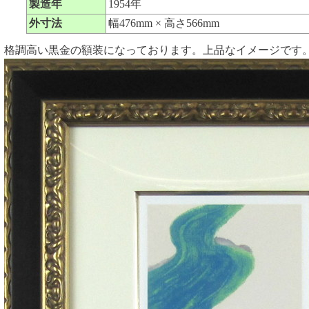
製造年
1954年
外寸法
幅476mm × 高さ566mm
格調高い黒金の額装になっております。上品なイメージです