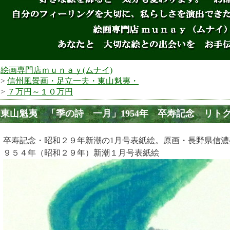
絵画専門店ｍｕｎａｙ(ムナイ)
>
信州風景画・足立一夫・東山魁夷・
>
７万円～１０万円
東山魁夷 「季の詩 一月」1954年 卒寿記念 リトグラ
卒寿記念・昭和２９年新潮の1月号表紙絵。原画・長野県信
９５４年（昭和２９年）新潮１月号表紙絵