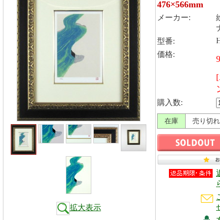
476×566mm
メーカー:
H
型番:
価格:
購入数:
在庫
売り切れ
拡大表示