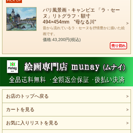
PICK UP
パリ風景画・キャンビエ 「ラ・セー
ヌ」リトグラフ・額寸
494×454mm ”母なる川”
昔から流れているラ・セーヌを抒情豊かに描いた絵
画です。
価格:43,200円(税込)
売り切れ
お店のトップへ戻る
カートを見る
お気に入りリストを見る