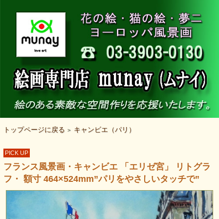
トップページに戻る
キャンビエ（パリ）
>
PICK UP
フランス風景画・キャンビエ 「エリゼ宮」 リトグラ
フ・ 額寸 464×524mm”パリをやさしいタッチで”