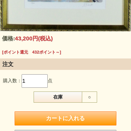
価格:
43,200円
(税込)
[ポイント還元 432ポイント～]
注文
購入数：
点
在庫
○