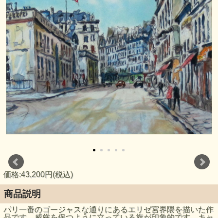
価格:43,200円(税込)
商品説明
パリ一番のゴージャスな通りにあるエリゼ宮界隈を描いた作
品です。威厳を保つように立っている旗が印象的です。キャ